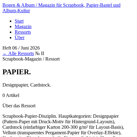
Bogen & Album
/ Magazin für Scrapbook, Papier-Bastel und
Album-Kultur
Start
Magazin
Ressorts
Über
Heft 06 / Juni 2026
← Alle Ressorts
№ II
Scrapbook-Magazin / Ressort
PAPIER
.
Designpapier, Cardstock.
0 Artikel
Über das Ressort
Scrapbook-Papier-Disziplin. Hauptkategorien: Designpapier
(Pattern-Paper mit Druck-Motiv für Hintergrund-Layouts),
Cardstock (einfarbiger Karton 200-300 g/m² für Layout-Basis),
Vellum (transparentes Pergament-Papier für Overlay-Effekte),