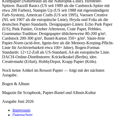
Kraftpapier (Naturbraun als die Naturoptik-Linie). Hersteller-
Spitzen: Bazzill Basics (US seit 1989 als die Cardstock-Spitze mit
etwa 200 Farben), Stampin Up (US seit 1988 mit eigenständigem
Farb-System), American Crafts (US seit 1995), Vaessen Creative
(NL seit 1907 als die europäische Linie), Heyda und Folia als die
deutschen Papier-Standards. Designpapier-Linien: Echo Park Paper
(US), Pink Paislee, October Afternoon, Crate Paper, Pebbles.
Grammatur-Tradition: Designpapier üblicherweise 80-200 g/m²,
Cardstock 200-300 g/m², Bastel-Karton 350+ g/m². Säure-freie
Papier-Norm (acid-free, lignin-free als die Memory-Keeping-Pflicht-
Linie für Archivierbarkeit etwa 100+ Jahre). Bogen-Format-
Standards: 12×12-Zoll als US-Standard, A4 als europäische Linie.
DACH-Online-Distributoren: Krickelkrakel (Berlin), idee.
Creativmarkt (Erfurt), HobbyDepot, Krapp Papier (Köln).
Noch keine Artikel im Ressort Papier — folgt mit der nächsten
Ausgabe.
Bogen & Album
Magazin für Scrapbook, Papier-Bastel und Album-Kultur
Ausgabe Juni 2026
Impressum
Datenschutz