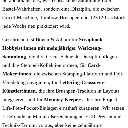
Scrapbook als das, was es ist: keine Sammlung fixer
Bastel-Wahrheiten, sondern eine Disziplin, die zwischen
Cricut-Maschine, Tombow-Brushpen und 12×12-Cardstock
jede Woche neu praktiziert wird.
Geschrieben ist Bogen & Album für
Scrapbook-
Hobbyist:innen mit mehrjähriger Werkzeug-
Sammlung
, die ihre Cricut-Schneide-Disziplin pflegen
und ihre Stempel-Kollektion ordnen, für
Card-
Maker:innen
, die zwischen Stamping-Plattform und Foil-
Veredelung navigieren, für
Lettering-Crossover-
Künstler:innen
, die ihre Brushpen-Tradition in Layouts
integrieren, und für
Memory-Keepers
, die ihre Project-
Life-Foto-Pocket-Einlagen ernsthaft kuratieren. Wir setzen
Lesefreude an Marken-Bezeichnungen, EUR-Preisen und
Technik-Termini voraus, aber keine zehnjährige