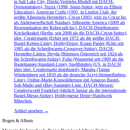
in Salt Lake City, Direkt-Vertriebs-Modell mit DACH-
Demonstrators), Sizzix (1998, Stanz-Spitze, jetzt zu Ellison
Education), American Crafts (1995, in Lindon Utah, der
größte Allgemein-Hersteller), Cricut (2003, jetzt zu Cricut Inc
als Aktiengesellschaft Nasdaq), Silhouette America (2009 als
Reorganisation der Robocraft-Inc). DACH-Distributoren:
Krickelkrakel (Berlin, seit 2008 als die DACH-Cricut-Spitze),
idee. Creativmarkt (Erfurt seit 1972 als die größte DACH-
Bastel-Ketten-Linie), HobbyDepot, Krapp Papier (Köln seit
1985 als die Schreibwaren-Crossover-Spitze). DACH-
Hersteller-Linien: Heyda (Bürmoos Österreich seit 1924 als
die Schreibwaren-Spitze), Folia (Wuppertal seit 1969 als die
Bastelpapier-Standard-Linie), Spellbinders (US, in DACH
über idee. Creativmarkt distribuiert), Marabu (Tamm
Württemberg seit 1859 als die deutsche Acryl-Stempelfarben-
Linie). Online-Markt-Konsolidierung mit Amazon Bastel-
Sub-Markt und eBay-Sammler-Linie. DACH-Messen:
Creativeworld Frankfurt (jährlich Januar als die internationale
Bastel-Messe-Spitze), Hobbymesse Heim+Handwerk
München.
Artikel ansehen
→
Bogen & Album