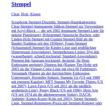
Stempel
Clear, Holz, Kissen
Scrapbook-Stempel-Disziplin. Stempel-Hauptkategorien:
Clear-Stempel (transparente Silikon-Stempel zur Verwendung
mit Acryl-Block — die seit 2002 dominante Stempel-Linie für
präzise Platzierung), Holzstempel (klassische Buchen- oder
Linden-Holz-Stempel mit Gummi-Stempel-Bild als die
Bastler-Tradition seit den 1950ern), Foam-Stempel
(Schaumstoff-Stempel für Kinder-Linie und großflächige
Hintergrund-Anwendung). Stempelkissen-Linien: Dye-Ink
(wasserbasiert, schnell trocknend, Standard-Anwendung),
Pigment-Ink (langsam trocknend, deckend, für Heat-
Embossing geeignet), Distress-Ink (Ranger Tim Holtz seit
2003 als die Vintage-Color-Linie mit etwa 60 Farbtönen),
Versamark (Ranger als der durchsichtige Embossing-
Untergrund). Hersteller-Spitzen: Stampin Up (US seit 1988
mit eigenem Katalog), MFT Stamps My Favorite Things (US
seit 2007), Lawn Fawn (US seit 2011 als die niedlich-
aesthetisch-Linie), Penny Black (US seit 1996), Hero Arts
(US seit 1974 als die alteingesessene Spitze). DACH-
Anbieter: Karten-Kunst (Köln seit 2003), Sieger Stempel-
Linie. Stempel-Reinigungs-Praxis mit Stempel-Reiniger oder