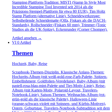
Stamping-Plattform-Tradition: MISTI (Stamp In Style Most
Incredible Stamping Tool Invented seit 2014 als die
Präzisions-Stempel-Plattform für etwa 80 EUR), Tim Holtz
Stamp Platform (alternative Linie). Schneidewerkzeuge:
Selbstheilende Schneidematte (Olfa, Fiskars als die DACH-
Standards), Rollschneider (Fiskars 60 mm), Trimmer (Tonic
Studios als die UK-Spitze). Eckenrunder (Corner Chomper).
Artikel ansehen
→
VI
0 Artikel
Themen
Hochzeit, Baby, Reise
Scrapbook-Themen-Disziplin. Klassische Anlass-Themen:
Hochzeits-Album (mit weiß-gold-rose-Farb-Palette, Spitzen-
Embellishment, Goldfolien-Veredelung), Baby-Album (mit
pastell-rosa-blau-mint-Palette und Tier-Motiv-Linie), Reise-
Album (mit Karten-Motiv, Polaroid-Layout, Travelers-
Notebook-Linie). Saison-Themen: Weihnachts-Album (rot-
grün-gold als die klassische Palette), Halloween-Linie
(orange-schwarz-violett mit Spinnen- und Kürbis-Motiven),
Ostern, Geburtstag. Travelers-Notebook-Subtradition seit dem