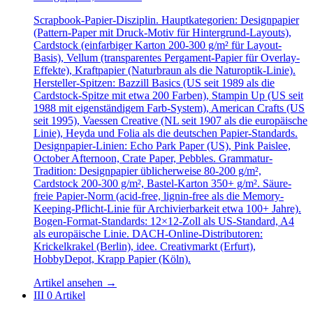
Scrapbook-Papier-Disziplin. Hauptkategorien: Designpapier
(Pattern-Paper mit Druck-Motiv für Hintergrund-Layouts),
Cardstock (einfarbiger Karton 200-300 g/m² für Layout-
Basis), Vellum (transparentes Pergament-Papier für Overlay-
Effekte), Kraftpapier (Naturbraun als die Naturoptik-Linie).
Hersteller-Spitzen: Bazzill Basics (US seit 1989 als die
Cardstock-Spitze mit etwa 200 Farben), Stampin Up (US seit
1988 mit eigenständigem Farb-System), American Crafts (US
seit 1995), Vaessen Creative (NL seit 1907 als die europäische
Linie), Heyda und Folia als die deutschen Papier-Standards.
Designpapier-Linien: Echo Park Paper (US), Pink Paislee,
October Afternoon, Crate Paper, Pebbles. Grammatur-
Tradition: Designpapier üblicherweise 80-200 g/m²,
Cardstock 200-300 g/m², Bastel-Karton 350+ g/m². Säure-
freie Papier-Norm (acid-free, lignin-free als die Memory-
Keeping-Pflicht-Linie für Archivierbarkeit etwa 100+ Jahre).
Bogen-Format-Standards: 12×12-Zoll als US-Standard, A4
als europäische Linie. DACH-Online-Distributoren:
Krickelkrakel (Berlin), idee. Creativmarkt (Erfurt),
HobbyDepot, Krapp Papier (Köln).
Artikel ansehen
→
III
0 Artikel