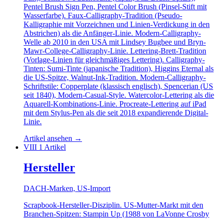
Pentel Brush Sign Pen, Pentel Color Brush (Pinsel-Stift mit
Wasserfarbe). Faux-Calligraphy-Tradition (Pseudo-
Kalligraphie mit Vorzeichnen und Linien-Verdickung in den
Abstrichen) als die Anfänger-Linie. Modern-Calligraphy-
Welle ab 2010 in den USA mit Lindsey Bugbee und Bryn-
Mawr-College-Calligraphy-Linie. Lettering-Brett-Tradition
(Vorlage-Linien für gleichmäßiges Lettering). Calligraphy-
Tinten: Sumi-Tinte (japanische Tradition), Higgins Eternal als
die US-Spitze, Walnut-Ink-Tradition. Modern-Calligraphy-
Schriftstile: Copperplate (klassisch englisch), Spencerian (US
seit 1840), Modern-Casual-Style. Watercolor-Lettering als die
Aquarell-Kombinations-Linie. Procreate-Lettering auf iPad
mit dem Stylus-Pen als die seit 2018 expandierende Digital-
Linie.
Artikel ansehen
→
VIII
1 Artikel
Hersteller
DACH-Marken, US-Import
Scrapbook-Hersteller-Disziplin. US-Mutter-Markt mit den
Branchen-Spitzen: Stampin Up (1988 von LaVonne Crosby