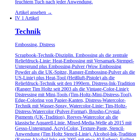
feuchtem Tuch nach jeder Anwendung.
Artikel ansehen
→
IV
1 Artikel
Technik
Embossing, Distress
Scrapbook-Technik-Disziplin. Embossing als die zentrale
Reliefdruck-Linie: Heat-Embossing mit Versamark-Stempel-
Untergrund plus Embossing-Pulver (Wow Embossing
Powder als die UK-Spitze, Ranger-Embossing-Pulver als die
US-Linie) plus Heat-Tool (Heißluft-Pistole) als die
Reliefdruck-Technik seit den 1990ern. Distress-Ink-Tradition
(Ranger Tim Holtz seit 2003 als die Vintage-Color-Linie):
Distressing mit Mini-Tools (Tim-Holtz-Mini-Distress-Tool),
Edge-Coloring von Papier-Kanten, Distress-Watercolor-
Technik mit Wasser-Spray. Watercolor-Linie: Tim-Holtz-
Distress-Watercolor (Pulver-Format), Brusho-Crystal-
Pigments (UK-Tradition), Reeves-Watercolor als die
klassische Aquarell-Linie. Mixed-Media-Welle ab 2015 mit
Gesso-Untergrund, Acryl-Color, Texture-Paste, Stencil-
Anwendung (Tim Holtz Stencil-Linie). Alcohol-Ink-Tradition
(Ranger Alcohol Inks seit 2005 mit etwa 40 Farben). Foiling-