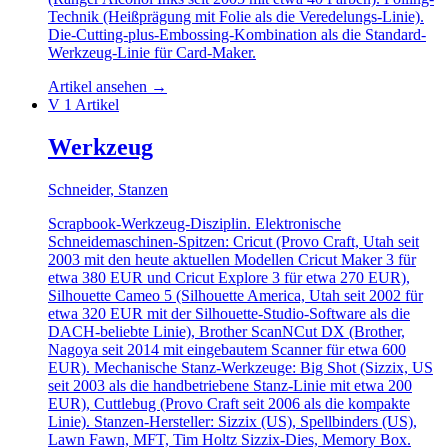
Technik (Heißprägung mit Folie als die Veredelungs-Linie).
Die-Cutting-plus-Embossing-Kombination als die Standard-
Werkzeug-Linie für Card-Maker.
Artikel ansehen
→
V
1 Artikel
Werkzeug
Schneider, Stanzen
Scrapbook-Werkzeug-Disziplin. Elektronische
Schneidemaschinen-Spitzen: Cricut (Provo Craft, Utah seit
2003 mit den heute aktuellen Modellen Cricut Maker 3 für
etwa 380 EUR und Cricut Explore 3 für etwa 270 EUR),
Silhouette Cameo 5 (Silhouette America, Utah seit 2002 für
etwa 320 EUR mit der Silhouette-Studio-Software als die
DACH-beliebte Linie), Brother ScanNCut DX (Brother,
Nagoya seit 2014 mit eingebautem Scanner für etwa 600
EUR). Mechanische Stanz-Werkzeuge: Big Shot (Sizzix, US
seit 2003 als die handbetriebene Stanz-Linie mit etwa 200
EUR), Cuttlebug (Provo Craft seit 2006 als die kompakte
Linie). Stanzen-Hersteller: Sizzix (US), Spellbinders (US),
Lawn Fawn, MFT, Tim Holtz Sizzix-Dies, Memory Box.