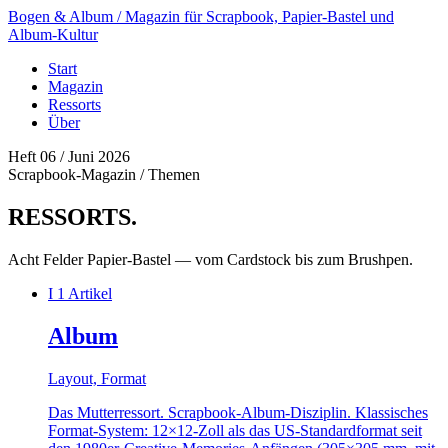
Bogen & Album
/ Magazin für Scrapbook, Papier-Bastel und
Album-Kultur
Start
Magazin
Ressorts
Über
Heft 06 / Juni 2026
Scrapbook-Magazin / Themen
RESSORTS
.
Acht Felder Papier-Bastel — vom Cardstock bis zum Brushpen.
I
1 Artikel
Album
Layout, Format
Das Mutterressort. Scrapbook-Album-Disziplin. Klassisches
Format-System: 12×12-Zoll als das US-Standardformat seit