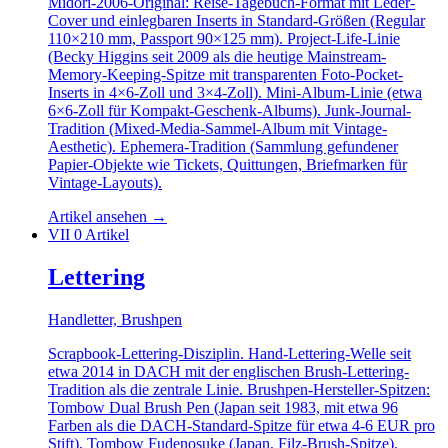
Midori-2006-Original: Reise-Tagebuch-Format mit Leder-
Cover und einlegbaren Inserts in Standard-Größen (Regular
110×210 mm, Passport 90×125 mm). Project-Life-Linie
(Becky Higgins seit 2009 als die heutige Mainstream-
Memory-Keeping-Spitze mit transparenten Foto-Pocket-
Inserts in 4×6-Zoll und 3×4-Zoll). Mini-Album-Linie (etwa
6×6-Zoll für Kompakt-Geschenk-Albums). Junk-Journal-
Tradition (Mixed-Media-Sammel-Album mit Vintage-
Aesthetic). Ephemera-Tradition (Sammlung gefundener
Papier-Objekte wie Tickets, Quittungen, Briefmarken für
Vintage-Layouts).
Artikel ansehen
→
VII
0 Artikel
Lettering
Handletter, Brushpen
Scrapbook-Lettering-Disziplin. Hand-Lettering-Welle seit
etwa 2014 in DACH mit der englischen Brush-Lettering-
Tradition als die zentrale Linie. Brushpen-Hersteller-Spitzen:
Tombow Dual Brush Pen (Japan seit 1983, mit etwa 96
Farben als die DACH-Standard-Spitze für etwa 4-6 EUR pro
Stift), Tombow Fudenosuke (Japan, Filz-Brush-Spitze),