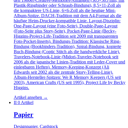
den 1980er-Creative-Memories-Anfängen (305×305 mm, mit
Plastik-Ringbinder oder Schraub-Bindung), 8,5×11-Zoll als
die kompaktere US-Linie, 6×6-Zoll als die heutige Mini-
Album-Spitze. DACH-Tradition mit dem A4-Format als die
häufige Heim-Drucker-kompatible Linie. Layout-Disziplin:
One-Page-Layout (eine Foto-Seite), Double-Page-Layout
(Foto-Seite plus Story-Seite), Pocket-Page-Linie (Becky-
Higgins-Project-Life-Tradition seit 2009 mit transparenten
Foto-Pocket-Inserts). Bindungs-Tradition: Klassische Ring-
Bindung (Bookbinders-Tradition), Spiral-Bindung, kopierte
Buch-Bindung (Coptic Stitch als die handwerkliche Linie).
Travelers-Notebook-Linie (Midori-Traveler-Notebook seit
2006 als die japanische Linien-Tradition mit Leder-Cover und
einlegbaren Heften). Memory-Keeping-Konzept (Ali
Edwards seit 2002 als die zentrale Story-Telling-Linie).
Album-Hersteller-Spitzen: We R Memory Keepers (US seit
2003), American Crafts (US seit 1995), Project Life by Becky
Higgins.
Artikel ansehen
→
II
0 Artikel
Papier
Designpapier, Cardstock