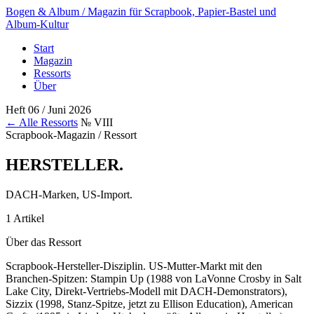
Bogen & Album
/ Magazin für Scrapbook, Papier-Bastel und
Album-Kultur
Start
Magazin
Ressorts
Über
Heft 06 / Juni 2026
← Alle Ressorts
№ VIII
Scrapbook-Magazin / Ressort
HERSTELLER
.
DACH-Marken, US-Import.
1 Artikel
Über das Ressort
Scrapbook-Hersteller-Disziplin. US-Mutter-Markt mit den
Branchen-Spitzen: Stampin Up (1988 von LaVonne Crosby in Salt
Lake City, Direkt-Vertriebs-Modell mit DACH-Demonstrators),
Sizzix (1998, Stanz-Spitze, jetzt zu Ellison Education), American