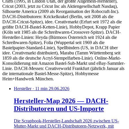
Crafts (1995, in Lindon Utah, der größte Allgemein-Hersteller),
Cricut (2003, jetzt zu Cricut Inc als Aktiengesellschaft Nasdaq),
Silhouette America (2009 als Reorganisation der Robocraft-Inc).
DACH-Distributoren: Krickelkrakel (Berlin, seit 2008 als die
DACH-Cricut-Spitze), idee. Creativmarkt (Erfurt seit 1972 als die
größte DACH-Bastel-Ketten-Linie), HobbyDepot, Krapp Papier
(Köln seit 1985 als die Schreibwaren-Crossover-Spitze). DACH-
Hersteller-Linien: Heyda (Bürmoos Österreich seit 1924 als die
Schreibwaren-Spitze), Folia (Wuppertal seit 1969 als die
Bastelpapier-Standard-Linie), Spellbinders (US, in DACH über
idee. Creativmarkt distribuiert), Marabu (Tamm Württemberg seit
1859 als die deutsche Acryl-Stempelfarben-Linie). Online-Markt-
Konsolidierung mit Amazon Bastel-Sub-Markt und eBay-Sammler-
Linie. DACH-Messen: Creativeworld Frankfurt (jährlich Januar als
die internationale Bastel-Messe-Spitze), Hobbymesse
Heim+Handwerk München.
Hersteller · 11 min
29.06.2026
Hersteller-Map 2026 — DACH-
Distributoren und US-Importe
Die Scrapbook-Hersteller-Landschaft 2026 zwischen US-
Mutter-Markt und DACH-Distributoren-Netzwerk, mit